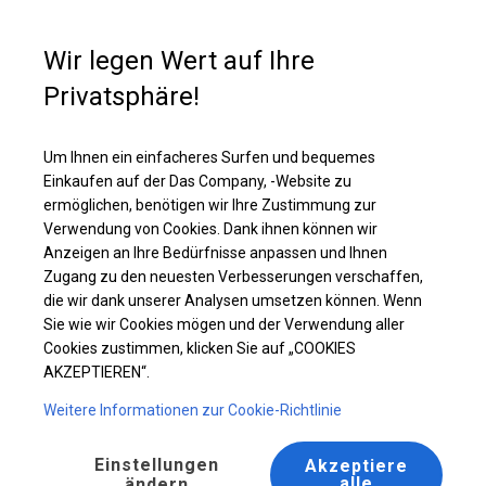
Kaufunterstützung
+49 35 817 283 011
Wir legen Wert auf Ihre
Privatsphäre!
Verstärktes Partyzelt | 5x16 m
Laden Sie das PDF -Angebot herunter
Um Ihnen ein einfacheres Surfen und bequemes
Einkaufen auf der Das Company, -Website zu
ermöglichen, benötigen wir Ihre Zustimmung zur
Verwendung von Cookies. Dank ihnen können wir
Anzeigen an Ihre Bedürfnisse anpassen und Ihnen
Zugang zu den neuesten Verbesserungen verschaffen,
die wir dank unserer Analysen umsetzen können. Wenn
Sie wie wir Cookies mögen und der Verwendung aller
Cookies zustimmen, klicken Sie auf „COOKIES
AKZEPTIEREN“.
Weitere Informationen zur Cookie-Richtlinie
Einstellungen
Akzeptiere
alle
ändern