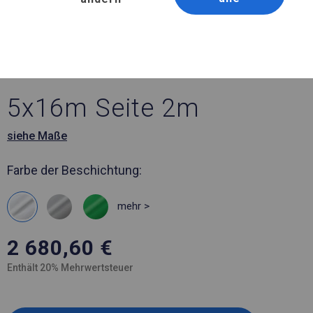
Artikelnummer 47264
5x16 m Verstärktes
Partyzelt
5x16m Seite 2m
siehe Maße
Farbe der Beschichtung:
mehr >
2 680,60
€
Enthält 20% Mehrwertsteuer