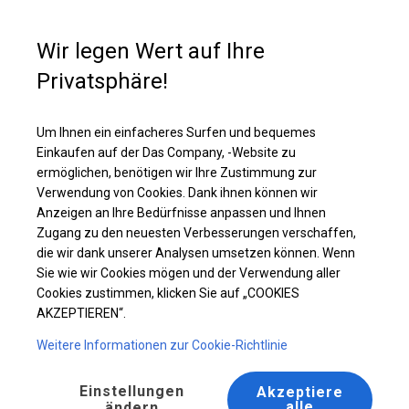
Kaufunterstützung
+49 35 817 283 011
Wir legen Wert auf Ihre
Privatsphäre!
Ganzjähriges Catering-Zelt | 5x16 m
Laden Sie das PDF -Angebot herunter
Um Ihnen ein einfacheres Surfen und bequemes
Einkaufen auf der Das Company, -Website zu
ermöglichen, benötigen wir Ihre Zustimmung zur
Verwendung von Cookies. Dank ihnen können wir
Anzeigen an Ihre Bedürfnisse anpassen und Ihnen
BESTSELLER
Zugang zu den neuesten Verbesserungen verschaffen,
die wir dank unserer Analysen umsetzen können. Wenn
Sie wie wir Cookies mögen und der Verwendung aller
Cookies zustimmen, klicken Sie auf „COOKIES
AKZEPTIEREN“.
Weitere Informationen zur Cookie-Richtlinie
Einstellungen
Akzeptiere
alle
ändern