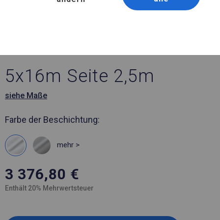
Artikelnummer 9287
5x16 m Ganzjähriges
Catering-Zelt
5x16m Seite 2,5m
siehe Maße
Farbe der Beschichtung:
mehr >
3 376,80
€
Enthält 20% Mehrwertsteuer