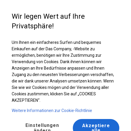
Kaufunterstützung
+49 35 817 283 011
Wir legen Wert auf Ihre
Privatsphäre!
Ganzjährig geöffnete Zelthalle | 5x16 m
Laden Sie das PDF -Angebot herunter
Um Ihnen ein einfacheres Surfen und bequemes
Einkaufen auf der Das Company, -Website zu
ermöglichen, benötigen wir Ihre Zustimmung zur
Verwendung von Cookies. Dank ihnen können wir
Anzeigen an Ihre Bedürfnisse anpassen und Ihnen
Zugang zu den neuesten Verbesserungen verschaffen,
die wir dank unserer Analysen umsetzen können. Wenn
Sie wie wir Cookies mögen und der Verwendung aller
Cookies zustimmen, klicken Sie auf „COOKIES
AKZEPTIEREN“.
Weitere Informationen zur Cookie-Richtlinie
Einstellungen
Akzeptiere
alle
ändern