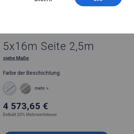
Artikelnummer 974221
5x16 m Ganzjährig
geöffnete Zelthalle
5x16m Seite 2,5m
siehe Maße
Farbe der Beschichtung:
mehr >
4 573,65
€
Enthält 20% Mehrwertsteuer