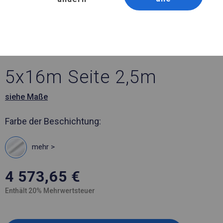
Artikelnummer 974219
5x16 m Ganzjähriges
Catering-Zelt
5x16m Seite 2,5m
siehe Maße
Farbe der Beschichtung:
mehr >
4 573,65
€
Enthält 20% Mehrwertsteuer