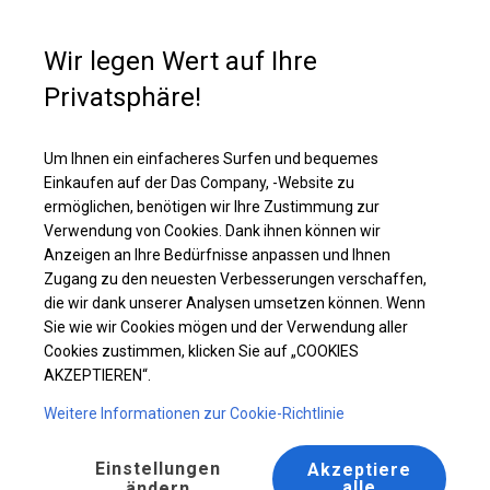
Kaufunterstützung
+49 35 817 283 011
Wir legen Wert auf Ihre
Privatsphäre!
Ganzjähriges Catering-Zelt | 5x16 m
Laden Sie das PDF -Angebot herunter
Um Ihnen ein einfacheres Surfen und bequemes
Einkaufen auf der Das Company, -Website zu
ermöglichen, benötigen wir Ihre Zustimmung zur
Verwendung von Cookies. Dank ihnen können wir
Anzeigen an Ihre Bedürfnisse anpassen und Ihnen
Zugang zu den neuesten Verbesserungen verschaffen,
die wir dank unserer Analysen umsetzen können. Wenn
Sie wie wir Cookies mögen und der Verwendung aller
Cookies zustimmen, klicken Sie auf „COOKIES
AKZEPTIEREN“.
Weitere Informationen zur Cookie-Richtlinie
Einstellungen
Akzeptiere
alle
ändern