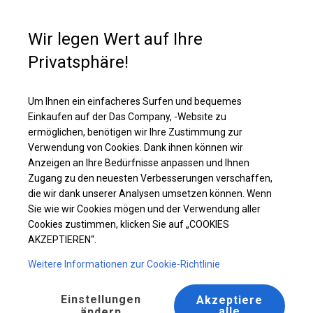
Kaufunterstützung
+49 35 817 283 011
Wir legen Wert auf Ihre
Privatsphäre!
Ganzjähriges Catering-Zelt | 5x16 m
Laden Sie das PDF -Angebot herunter
Um Ihnen ein einfacheres Surfen und bequemes
Einkaufen auf der Das Company, -Website zu
ermöglichen, benötigen wir Ihre Zustimmung zur
Verwendung von Cookies. Dank ihnen können wir
Anzeigen an Ihre Bedürfnisse anpassen und Ihnen
Zugang zu den neuesten Verbesserungen verschaffen,
die wir dank unserer Analysen umsetzen können. Wenn
Sie wie wir Cookies mögen und der Verwendung aller
Cookies zustimmen, klicken Sie auf „COOKIES
AKZEPTIEREN“.
Weitere Informationen zur Cookie-Richtlinie
Einstellungen
Akzeptiere
alle
ändern