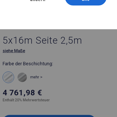
Artikelnummer 976119
5x16 m Ganzjähriges
Catering-Zelt
5x16m Seite 2,5m
siehe Maße
Farbe der Beschichtung:
mehr >
4 761,98
€
Enthält 20% Mehrwertsteuer