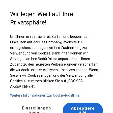
Kaufunterstützung
+49 35 817 283 011
Wir legen Wert auf Ihre
Privatsphäre!
Solides Partyzelt | 6x8 m
Laden Sie das PDF -Angebot herunter
Um Ihnen ein einfacheres Surfen und bequemes
Einkaufen auf der Das Company, -Website zu
ermöglichen, benötigen wir Ihre Zustimmung zur
Verwendung von Cookies. Dank ihnen können wir
Anzeigen an Ihre Bedürfnisse anpassen und Ihnen
Zugang zu den neuesten Verbesserungen verschaffen,
die wir dank unserer Analysen umsetzen können. Wenn
Sie wie wir Cookies mögen und der Verwendung aller
Cookies zustimmen, klicken Sie auf „COOKIES
AKZEPTIEREN“.
Weitere Informationen zur Cookie-Richtlinie
Einstellungen
Akzeptiere
alle
ändern