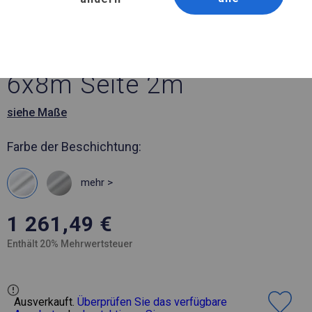
Artikelnummer 776375
6x8 m Solides Partyzelt
6x8m Seite 2m
siehe Maße
Farbe der Beschichtung:
mehr >
1 261,49
€
Enthält 20% Mehrwertsteuer
Ausverkauft.
Überprüfen Sie das verfügbare