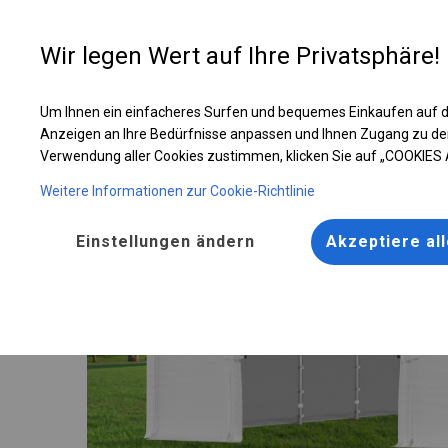
Entwer
Wir legen Wert auf Ihre Privatsphäre!
Um Ihnen ein einfacheres Surfen und bequemes Einkaufen auf d
Solides Lager- und Garagenzelt | 6x8 m
Anzeigen an Ihre Bedürfnisse anpassen und Ihnen Zugang zu de
Verwendung aller Cookies zustimmen, klicken Sie auf „COOKIES
Weitere Informationen zur Cookie-Richtlinie
Einstellungen ändern
Akzeptiere al