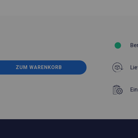
Be
Lie
ZUM WARENKORB
Ei