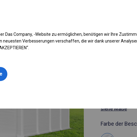
fen Sie Ihr Zelt
Anwendung
Arten von Planen
Kon
er Das Company, -Website zu ermöglichen, benötigen wir Ihre Zustim
n neuesten Verbesserungen verschaffen, die wir dank unserer Analys
 AKZEPTIEREN“.
Artikelnummer
6x8 m Soli
le
Garagenze
6x8m 
siehe Maße
Farbe der Besc