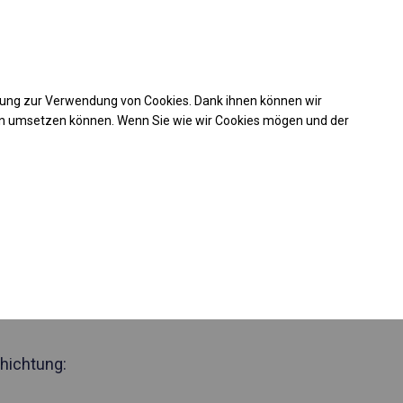
Kaufunterstützung
takt
+49 35 817 283 011
mung zur Verwendung von Cookies. Dank ihnen können wir
Laden Sie das PDF -Angebot herunter
en umsetzen können. Wenn Sie wie wir Cookies mögen und der
 770872
des Lager- und
lt
Seite 2m
hichtung: