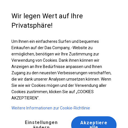
Kaufunterstützung
+49 35 817 283 011
Wir legen Wert auf Ihre
Privatsphäre!
Solides Partyzelt | 6x8 m
Laden Sie das PDF -Angebot herunter
Um Ihnen ein einfacheres Surfen und bequemes
Einkaufen auf der Das Company, -Website zu
ermöglichen, benötigen wir Ihre Zustimmung zur
Verwendung von Cookies. Dank ihnen können wir
Anzeigen an Ihre Bedürfnisse anpassen und Ihnen
Zugang zu den neuesten Verbesserungen verschaffen,
die wir dank unserer Analysen umsetzen können. Wenn
Sie wie wir Cookies mögen und der Verwendung aller
Cookies zustimmen, klicken Sie auf „COOKIES
AKZEPTIEREN“.
Weitere Informationen zur Cookie-Richtlinie
Einstellungen
Akzeptiere
alle
ändern