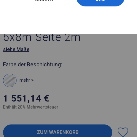
Artikelnummer 777741
6x8 m Solides Partyzelt
6x8m Seite 2m
siehe Maße
Farbe der Beschichtung:
mehr >
1 551,14
€
Enthält 20% Mehrwertsteuer