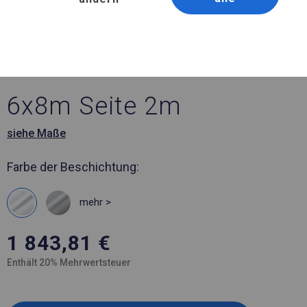
Artikelnummer 588040
6x8 m Solides Lager- und
Garagenzelt
6x8m Seite 2m
siehe Maße
Farbe der Beschichtung:
mehr >
1 843,81
€
Enthält 20% Mehrwertsteuer