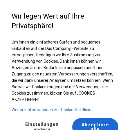
Kaufunterstützung
+49 35 817 283 011
Wir legen Wert auf Ihre
Privatsphäre!
Solides Lager- und Garagenzelt | 6x8 m
Laden Sie das PDF -Angebot herunter
Um Ihnen ein einfacheres Surfen und bequemes
Einkaufen auf der Das Company, -Website zu
ermöglichen, benötigen wir Ihre Zustimmung zur
Verwendung von Cookies. Dank ihnen können wir
Anzeigen an Ihre Bedürfnisse anpassen und Ihnen
Zugang zu den neuesten Verbesserungen verschaffen,
die wir dank unserer Analysen umsetzen können. Wenn
Sie wie wir Cookies mögen und der Verwendung aller
Cookies zustimmen, klicken Sie auf „COOKIES
AKZEPTIEREN“.
Weitere Informationen zur Cookie-Richtlinie
Einstellungen
Akzeptiere
alle
ändern