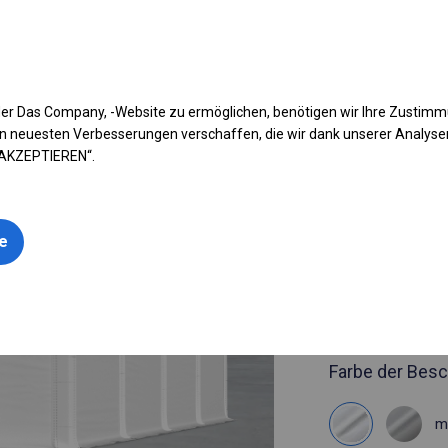
fen Sie Ihr Zelt
Anwendung
Arten von Planen
Kon
er Das Company, -Website zu ermöglichen, benötigen wir Ihre Zustim
n neuesten Verbesserungen verschaffen, die wir dank unserer Analys
 AKZEPTIEREN“.
Artikelnummer
6x8 m Rob
le
6x8m 
siehe Maße
Farbe der Besc
m