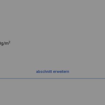
2
0g/m
abschnitt erweitern