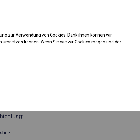
Kaufunterstützung
takt
+49 35 817 283 011
mung zur Verwendung von Cookies. Dank ihnen können wir
Laden Sie das PDF -Angebot herunter
en umsetzen können. Wenn Sie wie wir Cookies mögen und der
 220692
ustes Lagerzelt
Seite 2m
hichtung:
ehr >