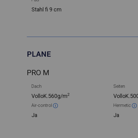
Stahl
fi 9 cm
PLANE
PRO M
Dach
Seiten
2
VolloK.
560g/m
VolloK.
50
Air-control
Hermetic
Ja
Ja