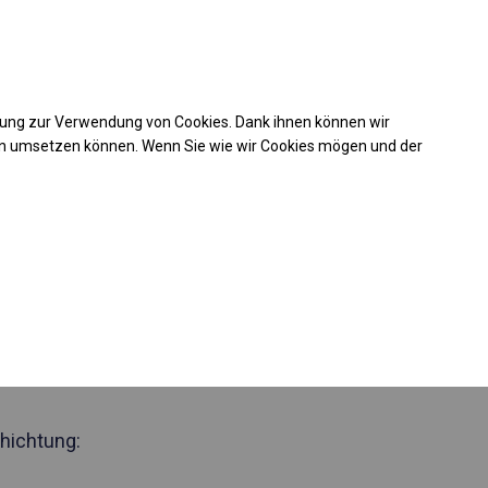
Kaufunterstützung
takt
+49 35 817 283 011
mung zur Verwendung von Cookies. Dank ihnen können wir
Laden Sie das PDF -Angebot herunter
en umsetzen können. Wenn Sie wie wir Cookies mögen und der
 219524
tärktes Lager-
nzelt
Seite 2m
hichtung: