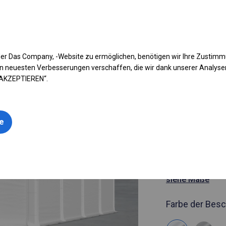
fen Sie Ihr Zelt
Anwendung
Arten von Planen
Kon
er Das Company, -Website zu ermöglichen, benötigen wir Ihre Zustim
n neuesten Verbesserungen verschaffen, die wir dank unserer Analys
 AKZEPTIEREN“.
Artikelnummer
6x8 m Vers
BESTSELLER
le
und Garage
6x8m 
siehe Maße
Farbe der Besc