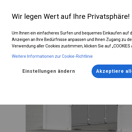
Entwer
Wir legen Wert auf Ihre Privatsphäre!
Um Ihnen ein einfacheres Surfen und bequemes Einkaufen auf d
Verstärktes Lager- und Garagenzelt | 6x8 m
Anzeigen an Ihre Bedürfnisse anpassen und Ihnen Zugang zu de
Verwendung aller Cookies zustimmen, klicken Sie auf „COOKIES
Weitere Informationen zur Cookie-Richtlinie
Einstellungen ändern
Akzeptiere al