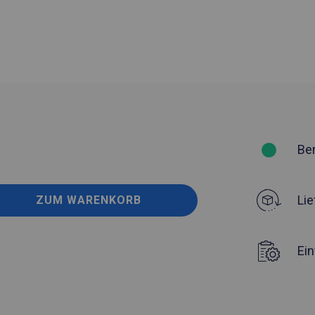
Be
Lie
ZUM WARENKORB
Ei