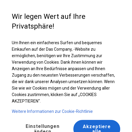
Kaufunterstützung
+49 35 817 283 011
Wir legen Wert auf Ihre
Privatsphäre!
Verstärktes Partyzelt | 6x8 m
Laden Sie das PDF -Angebot herunter
Um Ihnen ein einfacheres Surfen und bequemes
Einkaufen auf der Das Company, -Website zu
ermöglichen, benötigen wir Ihre Zustimmung zur
Verwendung von Cookies. Dank ihnen können wir
Anzeigen an Ihre Bedürfnisse anpassen und Ihnen
Zugang zu den neuesten Verbesserungen verschaffen,
die wir dank unserer Analysen umsetzen können. Wenn
Sie wie wir Cookies mögen und der Verwendung aller
Cookies zustimmen, klicken Sie auf „COOKIES
AKZEPTIEREN“.
Weitere Informationen zur Cookie-Richtlinie
Einstellungen
Akzeptiere
alle
ändern