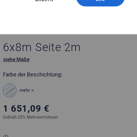
Artikelnummer 182916
6x8 m Verstärktes
Partyzelt
6x8m Seite 2m
siehe Maße
Farbe der Beschichtung:
mehr >
1 651,09
€
Enthält 20% Mehrwertsteuer