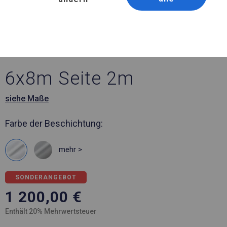
Artikelnummer 103587
6x8 m Ganzjähriges
Catering-Zelt
6x8m Seite 2m
siehe Maße
Farbe der Beschichtung:
mehr >
SONDERANGEBOT
1 200,00
€
Enthält 20% Mehrwertsteuer