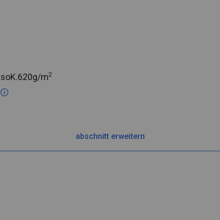
2
asoK.
620g/m
c
abschnitt erweitern