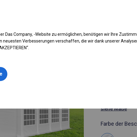
fen Sie Ihr Zelt
Anwendung
Arten von Planen
Kon
er Das Company, -Website zu ermöglichen, benötigen wir Ihre Zustim
n neuesten Verbesserungen verschaffen, die wir dank unserer Analys
 AKZEPTIEREN“.
Artikelnummer
6x8 m Ganz
le
Catering-Z
6x8m 
siehe Maße
Farbe der Besc