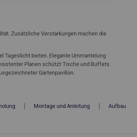
lität. Zusätzliche Verstärkungen machen die
iel Tageslicht bieten. Elegante Ummantelung
esistenter Planen schützt Tische und Buffets
ausgezeichneter Gartenpavillon.
holung
Montage und Anleitung
Aufbau