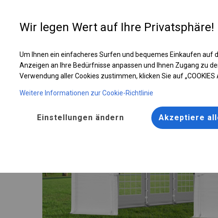
Entwer
Wir legen Wert auf Ihre Privatsphäre!
Um Ihnen ein einfacheres Surfen und bequemes Einkaufen auf d
Ganzjähriges Catering-Zelt | 6x8 m
Anzeigen an Ihre Bedürfnisse anpassen und Ihnen Zugang zu de
Verwendung aller Cookies zustimmen, klicken Sie auf „COOKIES
Weitere Informationen zur Cookie-Richtlinie
Einstellungen ändern
Akzeptiere al