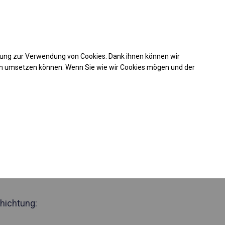
Kaufunterstützung
takt
+49 35 817 283 011
mung zur Verwendung von Cookies. Dank ihnen können wir
Laden Sie das PDF -Angebot herunter
en umsetzen können. Wenn Sie wie wir Cookies mögen und der
 590867
jähriges
elt
Seite 2m
hichtung: