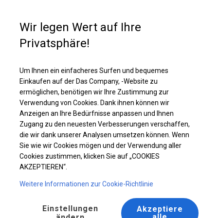
Kaufunterstützung
+49 35 817 283 011
Wir legen Wert auf Ihre
Privatsphäre!
Ganzjährig geöffnete Zelthalle | 6x8 m
Laden Sie das PDF -Angebot herunter
Um Ihnen ein einfacheres Surfen und bequemes
Einkaufen auf der Das Company, -Website zu
ermöglichen, benötigen wir Ihre Zustimmung zur
Verwendung von Cookies. Dank ihnen können wir
Anzeigen an Ihre Bedürfnisse anpassen und Ihnen
Zugang zu den neuesten Verbesserungen verschaffen,
die wir dank unserer Analysen umsetzen können. Wenn
Sie wie wir Cookies mögen und der Verwendung aller
Cookies zustimmen, klicken Sie auf „COOKIES
AKZEPTIEREN“.
Weitere Informationen zur Cookie-Richtlinie
Einstellungen
Akzeptiere
alle
ändern