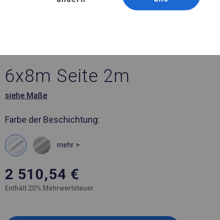
Artikelnummer 582754
6x8 m Ganzjährig
geöffnete Zelthalle
6x8m Seite 2m
siehe Maße
Farbe der Beschichtung:
mehr >
2 510,54
€
Enthält 20% Mehrwertsteuer