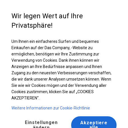
Kaufunterstützung
+49 35 817 283 011
Wir legen Wert auf Ihre
Privatsphäre!
Ganzjähriges Industriezelt | 6x8 m
Laden Sie das PDF -Angebot herunter
Um Ihnen ein einfacheres Surfen und bequemes
Einkaufen auf der Das Company, -Website zu
ermöglichen, benötigen wir Ihre Zustimmung zur
Verwendung von Cookies. Dank ihnen können wir
Anzeigen an Ihre Bedürfnisse anpassen und Ihnen
Zugang zu den neuesten Verbesserungen verschaffen,
die wir dank unserer Analysen umsetzen können. Wenn
Sie wie wir Cookies mögen und der Verwendung aller
Cookies zustimmen, klicken Sie auf „COOKIES
AKZEPTIEREN“.
Weitere Informationen zur Cookie-Richtlinie
Einstellungen
Akzeptiere
alle
ändern