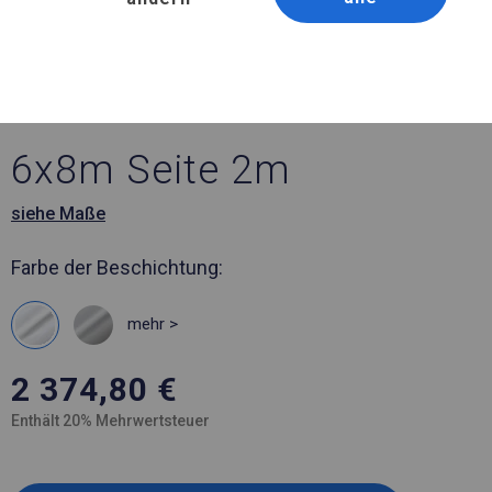
Artikelnummer 339315
6x8 m Ganzjähriges
Industriezelt
6x8m Seite 2m
siehe Maße
Farbe der Beschichtung:
mehr >
2 374,80
€
Enthält 20% Mehrwertsteuer