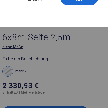
Artikelnummer 337748
6x8 m Ganzjährig
geöffnete Zelthalle
6x8m Seite 2,5m
siehe Maße
Farbe der Beschichtung:
mehr >
2 330,93
€
Enthält 20% Mehrwertsteuer