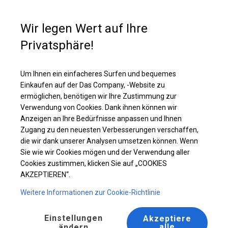
Kaufunterstützung
+49 35 817 283 011
Wir legen Wert auf Ihre
Privatsphäre!
Ganzjährig geöffnete Zelthalle | 6x8 m
Laden Sie das PDF -Angebot herunter
Um Ihnen ein einfacheres Surfen und bequemes
Einkaufen auf der Das Company, -Website zu
ermöglichen, benötigen wir Ihre Zustimmung zur
Verwendung von Cookies. Dank ihnen können wir
Anzeigen an Ihre Bedürfnisse anpassen und Ihnen
Zugang zu den neuesten Verbesserungen verschaffen,
die wir dank unserer Analysen umsetzen können. Wenn
Sie wie wir Cookies mögen und der Verwendung aller
Cookies zustimmen, klicken Sie auf „COOKIES
AKZEPTIEREN“.
Weitere Informationen zur Cookie-Richtlinie
Einstellungen
Akzeptiere
alle
ändern