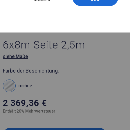
Artikelnummer 788552
6x8 m Ganzjährig
geöffnete Zelthalle
6x8m Seite 2,5m
siehe Maße
Farbe der Beschichtung:
mehr >
2 369,36
€
Enthält 20% Mehrwertsteuer