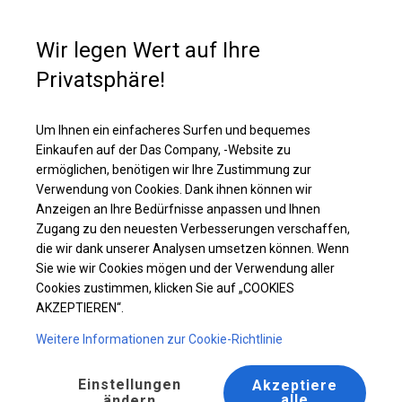
Kaufunterstützung
+49 35 817 283 011
Wir legen Wert auf Ihre
Privatsphäre!
Ganzjährig geöffnete Zelthalle | 6x8 m
Laden Sie das PDF -Angebot herunter
Um Ihnen ein einfacheres Surfen und bequemes
Einkaufen auf der Das Company, -Website zu
ermöglichen, benötigen wir Ihre Zustimmung zur
Verwendung von Cookies. Dank ihnen können wir
Anzeigen an Ihre Bedürfnisse anpassen und Ihnen
Zugang zu den neuesten Verbesserungen verschaffen,
die wir dank unserer Analysen umsetzen können. Wenn
Sie wie wir Cookies mögen und der Verwendung aller
Cookies zustimmen, klicken Sie auf „COOKIES
AKZEPTIEREN“.
Weitere Informationen zur Cookie-Richtlinie
Einstellungen
Akzeptiere
alle
ändern