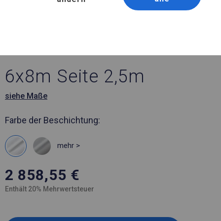
Artikelnummer 972692
6x8 m Ganzjährig
geöffnete Zelthalle
6x8m Seite 2,5m
siehe Maße
Farbe der Beschichtung:
mehr >
2 858,55
€
Enthält 20% Mehrwertsteuer