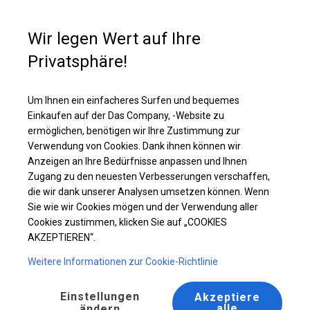
Kaufunterstützung
+49 35 817 283 011
Wir legen Wert auf Ihre
Privatsphäre!
Ganzjährig geöffnete Zelthalle | 6x8 m
Laden Sie das PDF -Angebot herunter
Um Ihnen ein einfacheres Surfen und bequemes
Einkaufen auf der Das Company, -Website zu
ermöglichen, benötigen wir Ihre Zustimmung zur
Verwendung von Cookies. Dank ihnen können wir
Anzeigen an Ihre Bedürfnisse anpassen und Ihnen
Zugang zu den neuesten Verbesserungen verschaffen,
die wir dank unserer Analysen umsetzen können. Wenn
Sie wie wir Cookies mögen und der Verwendung aller
Cookies zustimmen, klicken Sie auf „COOKIES
AKZEPTIEREN“.
Weitere Informationen zur Cookie-Richtlinie
Einstellungen
Akzeptiere
alle
ändern