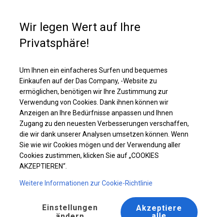
Kaufunterstützung
+49 35 817 283 011
Wir legen Wert auf Ihre
Privatsphäre!
Ganzjähriges Catering-Zelt | 6x8 m
Laden Sie das PDF -Angebot herunter
Um Ihnen ein einfacheres Surfen und bequemes
Einkaufen auf der Das Company, -Website zu
ermöglichen, benötigen wir Ihre Zustimmung zur
Verwendung von Cookies. Dank ihnen können wir
Anzeigen an Ihre Bedürfnisse anpassen und Ihnen
Zugang zu den neuesten Verbesserungen verschaffen,
die wir dank unserer Analysen umsetzen können. Wenn
Sie wie wir Cookies mögen und der Verwendung aller
Cookies zustimmen, klicken Sie auf „COOKIES
AKZEPTIEREN“.
Weitere Informationen zur Cookie-Richtlinie
Einstellungen
Akzeptiere
alle
ändern