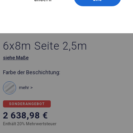
Artikelnummer 370338
6x8 m Ganzjähriges
Catering-Zelt
6x8m Seite 2,5m
siehe Maße
Farbe der Beschichtung:
mehr >
SONDERANGEBOT
2 638,98
€
Enthält 20% Mehrwertsteuer