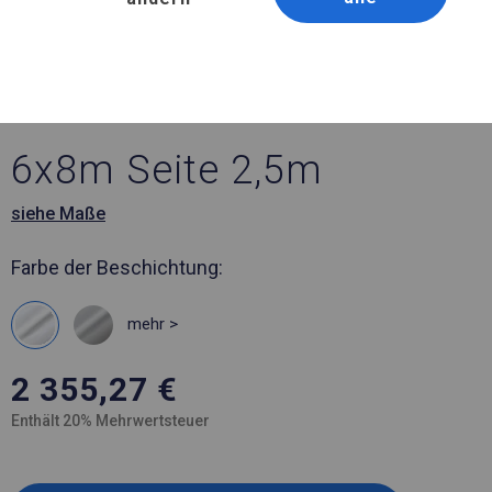
Artikelnummer 211251
6x8 m Ganzjähriges
Verkaufszelt
6x8m Seite 2,5m
siehe Maße
Farbe der Beschichtung:
mehr >
2 355,27
€
Enthält 20% Mehrwertsteuer