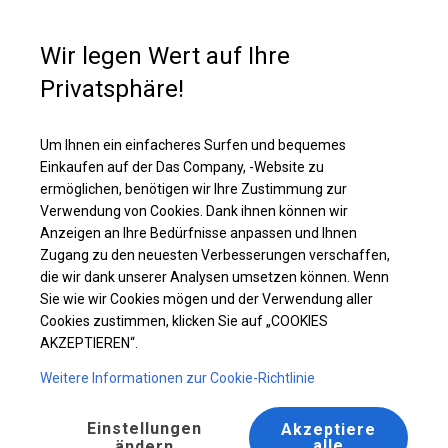
Kaufunterstützung
+49 35 817 283 011
Wir legen Wert auf Ihre
Privatsphäre!
Ganzjähriges Verkaufszelt | 6x8 m
Laden Sie das PDF -Angebot herunter
Um Ihnen ein einfacheres Surfen und bequemes
Einkaufen auf der Das Company, -Website zu
ermöglichen, benötigen wir Ihre Zustimmung zur
Verwendung von Cookies. Dank ihnen können wir
Anzeigen an Ihre Bedürfnisse anpassen und Ihnen
Zugang zu den neuesten Verbesserungen verschaffen,
die wir dank unserer Analysen umsetzen können. Wenn
Sie wie wir Cookies mögen und der Verwendung aller
Cookies zustimmen, klicken Sie auf „COOKIES
AKZEPTIEREN“.
Weitere Informationen zur Cookie-Richtlinie
Einstellungen
Akzeptiere
alle
ändern