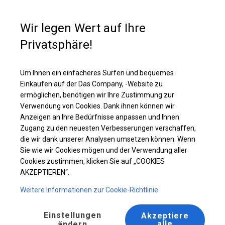
Kaufunterstützung
+49 35 817 283 011
Wir legen Wert auf Ihre
Privatsphäre!
Ganzjährig geöffnete Zelthalle | 6x8 m
Laden Sie das PDF -Angebot herunter
Um Ihnen ein einfacheres Surfen und bequemes
Einkaufen auf der Das Company, -Website zu
ermöglichen, benötigen wir Ihre Zustimmung zur
Verwendung von Cookies. Dank ihnen können wir
Anzeigen an Ihre Bedürfnisse anpassen und Ihnen
Zugang zu den neuesten Verbesserungen verschaffen,
die wir dank unserer Analysen umsetzen können. Wenn
Sie wie wir Cookies mögen und der Verwendung aller
Cookies zustimmen, klicken Sie auf „COOKIES
AKZEPTIEREN“.
Weitere Informationen zur Cookie-Richtlinie
Einstellungen
Akzeptiere
alle
ändern