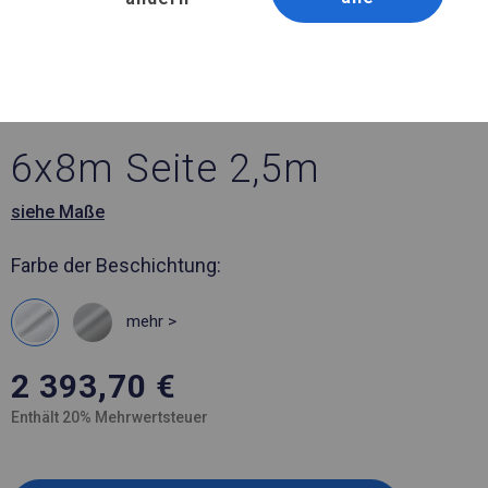
Artikelnummer 499942
6x8 m Ganzjährig
geöffnete Zelthalle
6x8m Seite 2,5m
siehe Maße
Farbe der Beschichtung:
mehr >
2 393,70
€
Enthält 20% Mehrwertsteuer