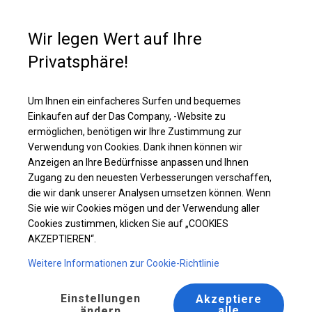
Kaufunterstützung
+49 35 817 283 011
Wir legen Wert auf Ihre
Privatsphäre!
Robustes Hochzeitszelt | 6x10 m
Laden Sie das PDF -Angebot herunter
Um Ihnen ein einfacheres Surfen und bequemes
Einkaufen auf der Das Company, -Website zu
ermöglichen, benötigen wir Ihre Zustimmung zur
Verwendung von Cookies. Dank ihnen können wir
Anzeigen an Ihre Bedürfnisse anpassen und Ihnen
Zugang zu den neuesten Verbesserungen verschaffen,
die wir dank unserer Analysen umsetzen können. Wenn
Sie wie wir Cookies mögen und der Verwendung aller
Cookies zustimmen, klicken Sie auf „COOKIES
AKZEPTIEREN“.
Weitere Informationen zur Cookie-Richtlinie
Einstellungen
Akzeptiere
alle
ändern