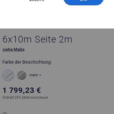
Artikelnummer 22573
6x10 m Robustes
Hochzeitszelt
6x10m Seite 2m
siehe Maße
Farbe der Beschichtung:
mehr >
1 799,23
€
Enthält 20% Mehrwertsteuer