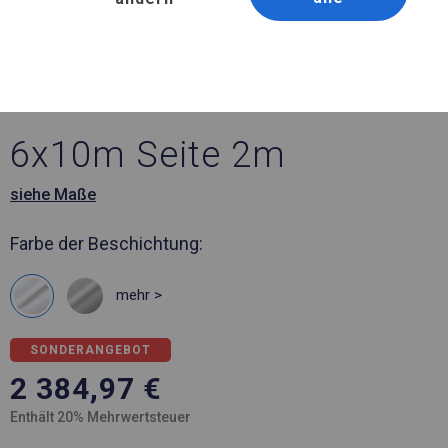
Artikelnummer 397155
6x10 m Verstärktes Lager-
und Garagenzelt
6x10m Seite 2m
siehe Maße
Farbe der Beschichtung:
mehr >
SONDERANGEBOT
2 384,97
€
Enthält 20% Mehrwertsteuer