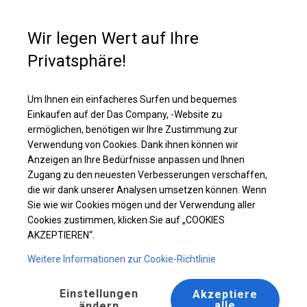
Kaufunterstützung
+49 35 817 283 011
Wir legen Wert auf Ihre
Privatsphäre!
Verstärktes Lager- und Garagenzelt | 6x10 m
Laden Sie das PDF -Angebot herunter
Um Ihnen ein einfacheres Surfen und bequemes
Einkaufen auf der Das Company, -Website zu
ermöglichen, benötigen wir Ihre Zustimmung zur
Verwendung von Cookies. Dank ihnen können wir
Anzeigen an Ihre Bedürfnisse anpassen und Ihnen
Zugang zu den neuesten Verbesserungen verschaffen,
die wir dank unserer Analysen umsetzen können. Wenn
Sie wie wir Cookies mögen und der Verwendung aller
Cookies zustimmen, klicken Sie auf „COOKIES
AKZEPTIEREN“.
Weitere Informationen zur Cookie-Richtlinie
Einstellungen
Akzeptiere
alle
ändern