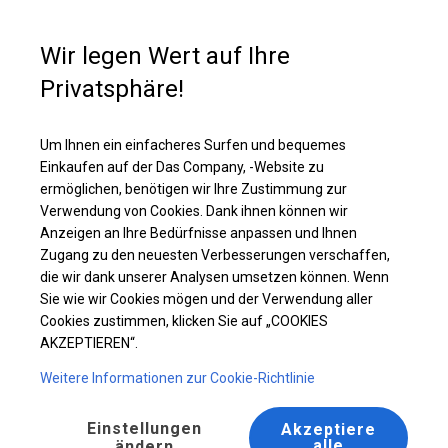
Kaufunterstützung
+49 35 817 283 011
Wir legen Wert auf Ihre
Privatsphäre!
Solides Partyzelt | 6x12 m
Laden Sie das PDF -Angebot herunter
Um Ihnen ein einfacheres Surfen und bequemes
Einkaufen auf der Das Company, -Website zu
ermöglichen, benötigen wir Ihre Zustimmung zur
Verwendung von Cookies. Dank ihnen können wir
Anzeigen an Ihre Bedürfnisse anpassen und Ihnen
BESTSELLER
Zugang zu den neuesten Verbesserungen verschaffen,
die wir dank unserer Analysen umsetzen können. Wenn
Sie wie wir Cookies mögen und der Verwendung aller
Cookies zustimmen, klicken Sie auf „COOKIES
AKZEPTIEREN“.
Weitere Informationen zur Cookie-Richtlinie
Einstellungen
Akzeptiere
alle
ändern