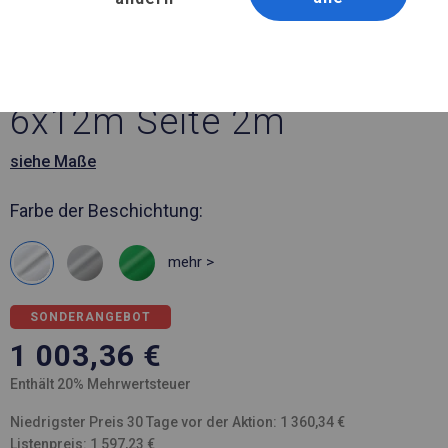
Artikelnummer 26778
6x12 m Solides Partyzelt
6x12m Seite 2m
siehe Maße
Farbe der Beschichtung:
mehr >
SONDERANGEBOT
1 003,36
€
Enthält 20% Mehrwertsteuer
Niedrigster Preis 30 Tage vor der Aktion: 1 360,34 €
Listenpreis: 1 597,23 €