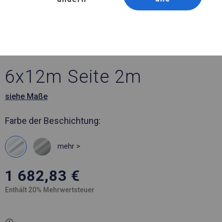
Artikelnummer 264719
6x12 m Solides Lager- und
Garagenzelt
6x12m Seite 2m
siehe Maße
Farbe der Beschichtung:
mehr >
1 682,83
€
Enthält 20% Mehrwertsteuer