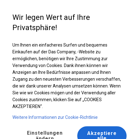
Kaufunterstützung
+49 35 817 283 011
Wir legen Wert auf Ihre
Privatsphäre!
Solides Lager- und Garagenzelt | 6x12 m
Laden Sie das PDF -Angebot herunter
Um Ihnen ein einfacheres Surfen und bequemes
Einkaufen auf der Das Company, -Website zu
ermöglichen, benötigen wir Ihre Zustimmung zur
Verwendung von Cookies. Dank ihnen können wir
Anzeigen an Ihre Bedürfnisse anpassen und Ihnen
Zugang zu den neuesten Verbesserungen verschaffen,
die wir dank unserer Analysen umsetzen können. Wenn
Sie wie wir Cookies mögen und der Verwendung aller
Cookies zustimmen, klicken Sie auf „COOKIES
AKZEPTIEREN“.
Weitere Informationen zur Cookie-Richtlinie
Einstellungen
Akzeptiere
alle
ändern