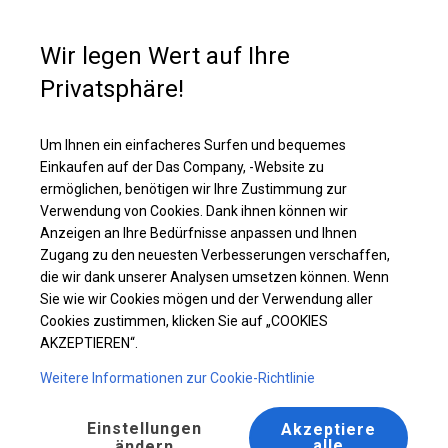
Kaufunterstützung
+49 35 817 283 011
Wir legen Wert auf Ihre
Privatsphäre!
Solides Lager- und Garagenzelt | 6x12 m
Laden Sie das PDF -Angebot herunter
Um Ihnen ein einfacheres Surfen und bequemes
Einkaufen auf der Das Company, -Website zu
ermöglichen, benötigen wir Ihre Zustimmung zur
Verwendung von Cookies. Dank ihnen können wir
Anzeigen an Ihre Bedürfnisse anpassen und Ihnen
Zugang zu den neuesten Verbesserungen verschaffen,
die wir dank unserer Analysen umsetzen können. Wenn
Sie wie wir Cookies mögen und der Verwendung aller
Cookies zustimmen, klicken Sie auf „COOKIES
AKZEPTIEREN“.
Weitere Informationen zur Cookie-Richtlinie
Einstellungen
Akzeptiere
alle
ändern