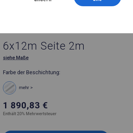
Artikelnummer 776872
6x12 m Solides Lager- und
Garagenzelt
6x12m Seite 2m
siehe Maße
Farbe der Beschichtung:
mehr >
1 890,83
€
Enthält 20% Mehrwertsteuer