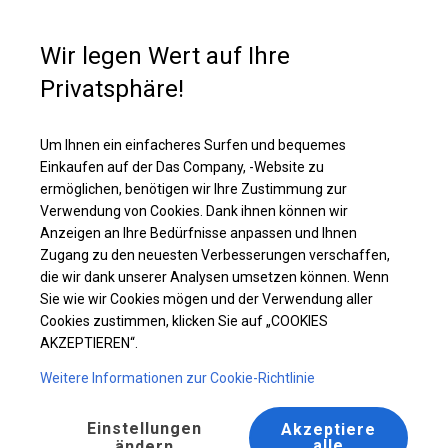
Kaufunterstützung
+49 35 817 283 011
Wir legen Wert auf Ihre
Privatsphäre!
Solides Partyzelt | 6x12 m
Laden Sie das PDF -Angebot herunter
Um Ihnen ein einfacheres Surfen und bequemes
Einkaufen auf der Das Company, -Website zu
ermöglichen, benötigen wir Ihre Zustimmung zur
Verwendung von Cookies. Dank ihnen können wir
Anzeigen an Ihre Bedürfnisse anpassen und Ihnen
Zugang zu den neuesten Verbesserungen verschaffen,
die wir dank unserer Analysen umsetzen können. Wenn
Sie wie wir Cookies mögen und der Verwendung aller
Cookies zustimmen, klicken Sie auf „COOKIES
AKZEPTIEREN“.
Weitere Informationen zur Cookie-Richtlinie
Einstellungen
Akzeptiere
alle
ändern