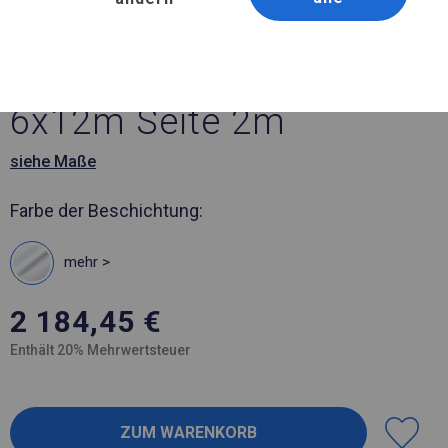
Artikelnummer 794366
6x12 m Solides Partyzelt
6x12m Seite 2m
siehe Maße
Farbe der Beschichtung:
mehr >
2 184,45
€
Enthält 20% Mehrwertsteuer