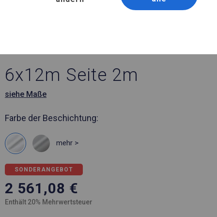
Artikelnummer 391167
6x12 m Robustes
Lagerzelt
6x12m Seite 2m
siehe Maße
Farbe der Beschichtung:
mehr >
SONDERANGEBOT
2 561,08
€
Enthält 20% Mehrwertsteuer