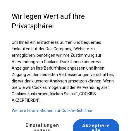
Kaufunterstützung
+49 35 817 283 011
Wir legen Wert auf Ihre
Privatsphäre!
Robustes Lagerzelt | 6x12 m
Laden Sie das PDF -Angebot herunter
Um Ihnen ein einfacheres Surfen und bequemes
Einkaufen auf der Das Company, -Website zu
ermöglichen, benötigen wir Ihre Zustimmung zur
Verwendung von Cookies. Dank ihnen können wir
Anzeigen an Ihre Bedürfnisse anpassen und Ihnen
Zugang zu den neuesten Verbesserungen verschaffen,
die wir dank unserer Analysen umsetzen können. Wenn
Sie wie wir Cookies mögen und der Verwendung aller
Cookies zustimmen, klicken Sie auf „COOKIES
AKZEPTIEREN“.
Weitere Informationen zur Cookie-Richtlinie
Einstellungen
Akzeptiere
alle
ändern