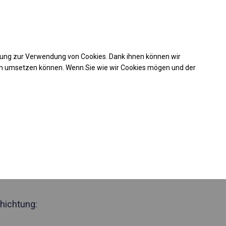
Kaufunterstützung
takt
+49 35 817 283 011
mung zur Verwendung von Cookies. Dank ihnen können wir
Laden Sie das PDF -Angebot herunter
en umsetzen können. Wenn Sie wie wir Cookies mögen und der
 360081
bustes
elt
 Seite 2m
hichtung: