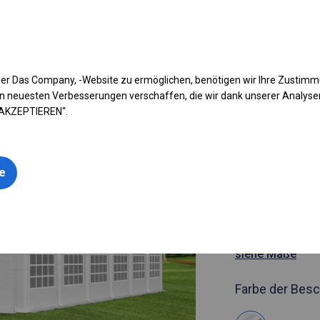
fen Sie Ihr Zelt
Anwendung
Arten von Planen
Kon
er Das Company, -Website zu ermöglichen, benötigen wir Ihre Zustim
n neuesten Verbesserungen verschaffen, die wir dank unserer Analys
 AKZEPTIEREN“.
Artikelnummer
6x12 m Ro
le
Hochzeitsz
6x12m
siehe Maße
Farbe der Besc