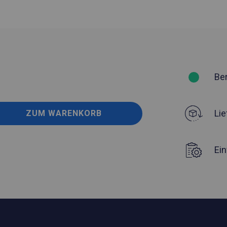
Be
Lie
ZUM WARENKORB
Ei