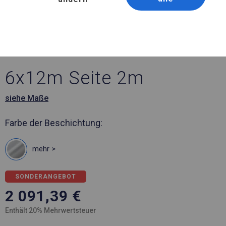
Artikelnummer 571532
6x12 m Verstärktes
Lagerzelt
6x12m Seite 2m
siehe Maße
Farbe der Beschichtung:
mehr >
SONDERANGEBOT
2 091,39
€
Enthält 20% Mehrwertsteuer