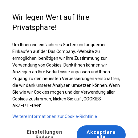
Kaufunterstützung
+49 35 817 283 011
Wir legen Wert auf Ihre
Privatsphäre!
Verstärktes Lagerzelt | 6x12 m
Laden Sie das PDF -Angebot herunter
Um Ihnen ein einfacheres Surfen und bequemes
Einkaufen auf der Das Company, -Website zu
ermöglichen, benötigen wir Ihre Zustimmung zur
Verwendung von Cookies. Dank ihnen können wir
Anzeigen an Ihre Bedürfnisse anpassen und Ihnen
Zugang zu den neuesten Verbesserungen verschaffen,
die wir dank unserer Analysen umsetzen können. Wenn
Sie wie wir Cookies mögen und der Verwendung aller
Cookies zustimmen, klicken Sie auf „COOKIES
AKZEPTIEREN“.
Weitere Informationen zur Cookie-Richtlinie
Einstellungen
Akzeptiere
alle
ändern