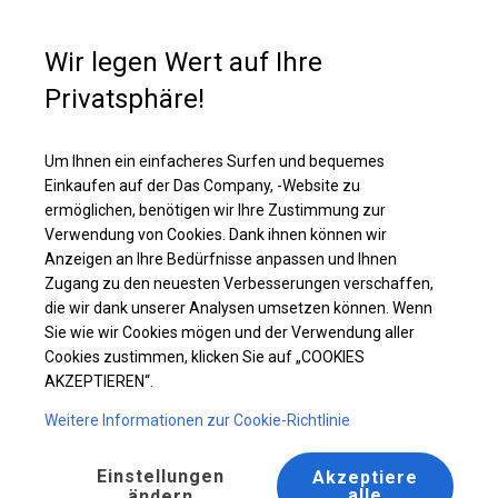
Kaufunterstützung
+49 35 817 283 011
Wir legen Wert auf Ihre
Privatsphäre!
Solides Bankettzelt | 6x12 m
Laden Sie das PDF -Angebot herunter
Um Ihnen ein einfacheres Surfen und bequemes
Einkaufen auf der Das Company, -Website zu
ermöglichen, benötigen wir Ihre Zustimmung zur
Verwendung von Cookies. Dank ihnen können wir
Anzeigen an Ihre Bedürfnisse anpassen und Ihnen
Zugang zu den neuesten Verbesserungen verschaffen,
die wir dank unserer Analysen umsetzen können. Wenn
Sie wie wir Cookies mögen und der Verwendung aller
Cookies zustimmen, klicken Sie auf „COOKIES
AKZEPTIEREN“.
Weitere Informationen zur Cookie-Richtlinie
Einstellungen
Akzeptiere
alle
ändern