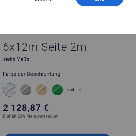
Artikelnummer 3777
6x12 m Solides
Bankettzelt
6x12m Seite 2m
siehe Maße
Farbe der Beschichtung:
mehr >
2 128,87
€
Enthält 20% Mehrwertsteuer