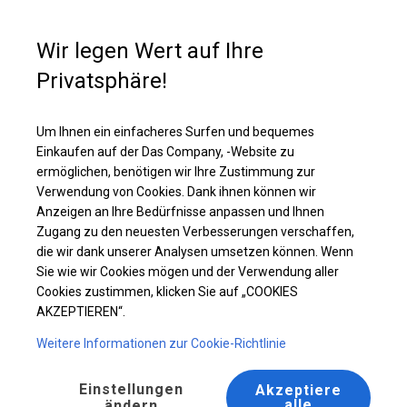
Kaufunterstützung
+49 35 817 283 011
Wir legen Wert auf Ihre
Privatsphäre!
Ganzjähriges Catering-Zelt | 6x12 m
Laden Sie das PDF -Angebot herunter
Um Ihnen ein einfacheres Surfen und bequemes
Einkaufen auf der Das Company, -Website zu
ermöglichen, benötigen wir Ihre Zustimmung zur
Verwendung von Cookies. Dank ihnen können wir
Anzeigen an Ihre Bedürfnisse anpassen und Ihnen
Zugang zu den neuesten Verbesserungen verschaffen,
die wir dank unserer Analysen umsetzen können. Wenn
Sie wie wir Cookies mögen und der Verwendung aller
Cookies zustimmen, klicken Sie auf „COOKIES
AKZEPTIEREN“.
Weitere Informationen zur Cookie-Richtlinie
Einstellungen
Akzeptiere
alle
ändern