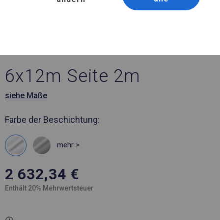
Artikelnummer 40412
6x12 m Ganzjähriges
Catering-Zelt
6x12m Seite 2m
siehe Maße
Farbe der Beschichtung:
mehr >
2 632,34
€
Enthält 20% Mehrwertsteuer