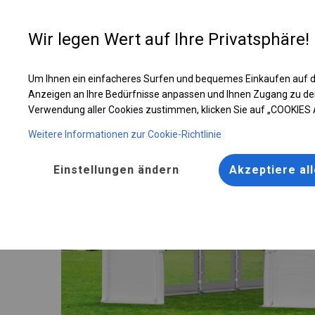
Entwer
Wir legen Wert auf Ihre Privatsphäre!
Um Ihnen ein einfacheres Surfen und bequemes Einkaufen auf d
Ganzjähriges Catering-Zelt | 6x12 m
Anzeigen an Ihre Bedürfnisse anpassen und Ihnen Zugang zu de
Verwendung aller Cookies zustimmen, klicken Sie auf „COOKIES
Weitere Informationen zur Cookie-Richtlinie
Einstellungen ändern
Akzeptiere al