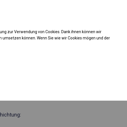
Kaufunterstützung
takt
+49 35 817 283 011
mung zur Verwendung von Cookies. Dank ihnen können wir
Laden Sie das PDF -Angebot herunter
en umsetzen können. Wenn Sie wie wir Cookies mögen und der
 40412
nzjähriges
elt
 Seite 2m
hichtung: