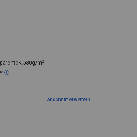
2
parentoK.
580g/m
ic
abschnitt erweitern