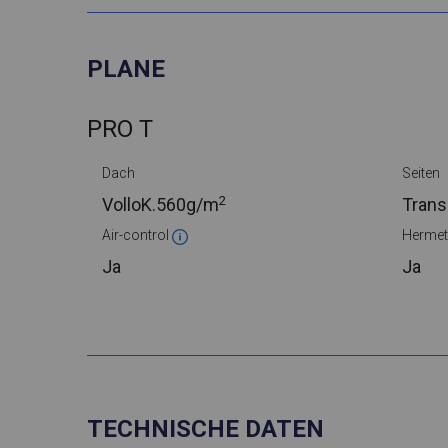
PLANE
PRO T
Dach
Seiten
2
VolloK.
560g/m
Trans
Air-control
Hermet
Ja
Ja
TECHNISCHE DATEN