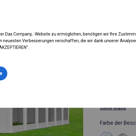
fen Sie Ihr Zelt
Anwendung
Arten von Planen
Kon
er Das Company, -Website zu ermöglichen, benötigen wir Ihre Zustim
n neuesten Verbesserungen verschaffen, die wir dank unserer Analys
 AKZEPTIEREN“.
Artikelnummer
6x12 m Ga
le
Catering-Z
6x12m
siehe Maße
Farbe der Besc