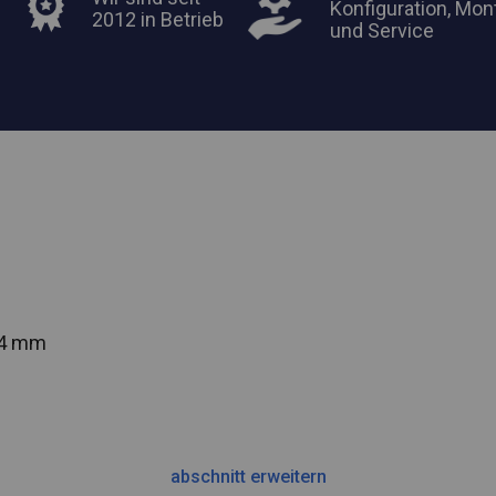
Konfiguration, Mon
2012 in Betrieb
und Service
54 mm
abschnitt erweitern