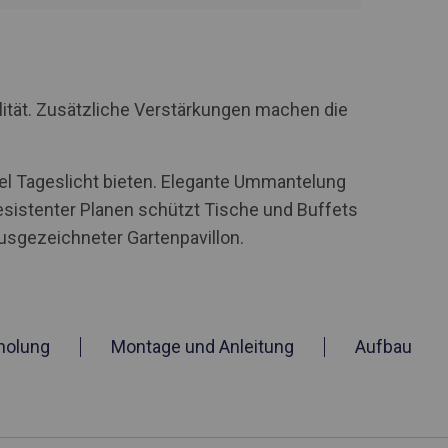
lität. Zusätzliche Verstärkungen machen die
iel Tageslicht bieten. Elegante Ummantelung
esistenter Planen schützt Tische und Buffets
ausgezeichneter Gartenpavillon.
holung
Montage und Anleitung
Aufbau