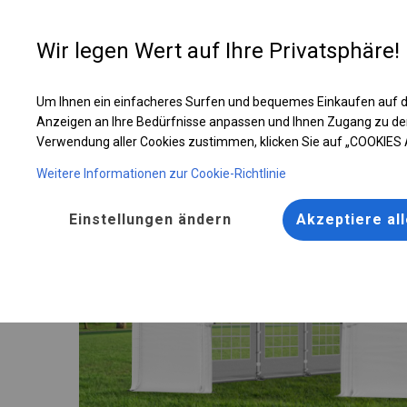
Entwer
Wir legen Wert auf Ihre Privatsphäre!
Um Ihnen ein einfacheres Surfen und bequemes Einkaufen auf d
Ganzjähriges Catering-Zelt | 6x12 m
Anzeigen an Ihre Bedürfnisse anpassen und Ihnen Zugang zu de
Verwendung aller Cookies zustimmen, klicken Sie auf „COOKIES
Weitere Informationen zur Cookie-Richtlinie
Einstellungen ändern
Akzeptiere al