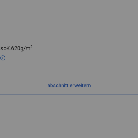
2
asoK.
620g/m
c
abschnitt erweitern