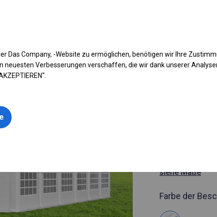
fen Sie Ihr Zelt
Anwendung
Arten von Planen
Kon
er Das Company, -Website zu ermöglichen, benötigen wir Ihre Zustim
n neuesten Verbesserungen verschaffen, die wir dank unserer Analys
 AKZEPTIEREN“.
Artikelnummer
6x12 m Ga
le
Catering-Z
6x12m
siehe Maße
Farbe der Besc