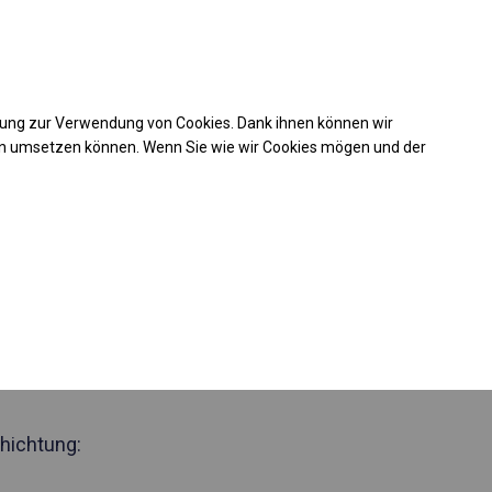
Kaufunterstützung
takt
+49 35 817 283 011
mung zur Verwendung von Cookies. Dank ihnen können wir
Laden Sie das PDF -Angebot herunter
en umsetzen können. Wenn Sie wie wir Cookies mögen und der
 582006
nzjähriges
elt
 Seite 2m
hichtung: