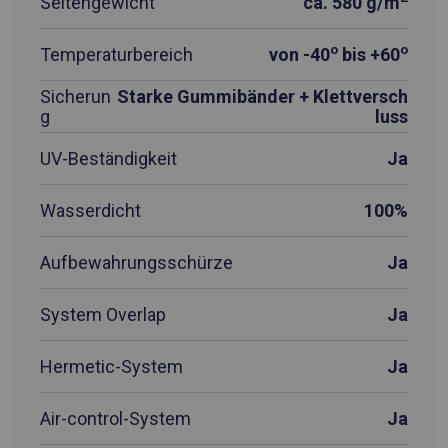
Seitengewicht
ca. 580 g/m
o
o
Temperaturbereich
von -40
bis +60
Sicherun
Starke Gummibänder + Klettversch
g
luss
UV-Beständigkeit
Ja
Wasserdicht
100%
Aufbewahrungsschürze
Ja
System Overlap
Ja
Hermetic-System
Ja
Air-control-System
Ja