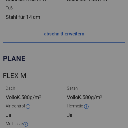
Fuß
Stahl
für 14 cm
abschnitt erweitern
PLANE
FLEX M
Dach
Seiten
2
2
VolloK.
580g/m
VolloK.
580g/m
Air-control
Hermetic
Ja
Ja
Multi-size