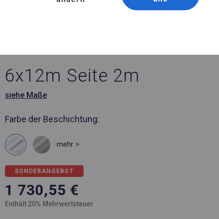
Artikelnummer 264293
6x12 m Ganzjährig
geöffnete Zelthalle
6x12m Seite 2m
siehe Maße
Farbe der Beschichtung:
mehr >
SONDERANGEBOT
1 730,55
€
Enthält 20% Mehrwertsteuer