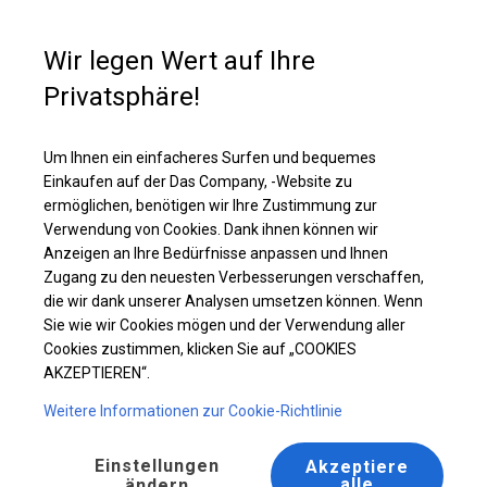
Kaufunterstützung
+49 35 817 283 011
Wir legen Wert auf Ihre
Privatsphäre!
Ganzjährig geöffnete Zelthalle | 6x12 m
Laden Sie das PDF -Angebot herunter
Um Ihnen ein einfacheres Surfen und bequemes
Einkaufen auf der Das Company, -Website zu
ermöglichen, benötigen wir Ihre Zustimmung zur
Verwendung von Cookies. Dank ihnen können wir
Anzeigen an Ihre Bedürfnisse anpassen und Ihnen
Zugang zu den neuesten Verbesserungen verschaffen,
die wir dank unserer Analysen umsetzen können. Wenn
Sie wie wir Cookies mögen und der Verwendung aller
Cookies zustimmen, klicken Sie auf „COOKIES
AKZEPTIEREN“.
Weitere Informationen zur Cookie-Richtlinie
Einstellungen
Akzeptiere
alle
ändern