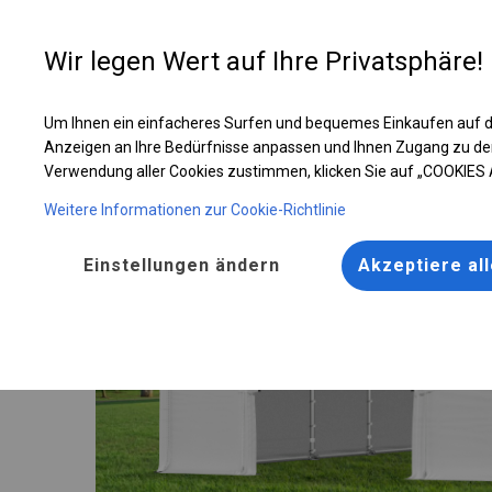
Entwer
Wir legen Wert auf Ihre Privatsphäre!
Um Ihnen ein einfacheres Surfen und bequemes Einkaufen auf d
Ganzjährig geöffnete Zelthalle | 6x12 m
Anzeigen an Ihre Bedürfnisse anpassen und Ihnen Zugang zu de
Verwendung aller Cookies zustimmen, klicken Sie auf „COOKIES
Weitere Informationen zur Cookie-Richtlinie
Einstellungen ändern
Akzeptiere al