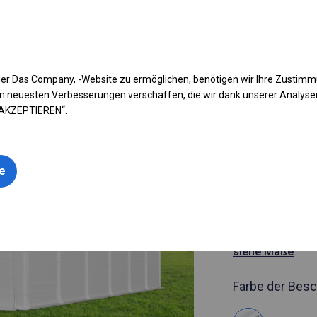
fen Sie Ihr Zelt
Anwendung
Arten von Planen
Kon
er Das Company, -Website zu ermöglichen, benötigen wir Ihre Zustim
n neuesten Verbesserungen verschaffen, die wir dank unserer Analys
 AKZEPTIEREN“.
Artikelnummer
6x12 m Gan
le
geöffnete 
6x12m
siehe Maße
Farbe der Besc