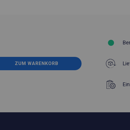
Be
Lie
ZUM WARENKORB
Ei