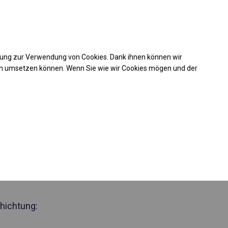
Kaufunterstützung
takt
+49 35 817 283 011
mung zur Verwendung von Cookies. Dank ihnen können wir
Laden Sie das PDF -Angebot herunter
en umsetzen können. Wenn Sie wie wir Cookies mögen und der
 776861
zjährig
Zelthalle
 Seite 2m
hichtung: