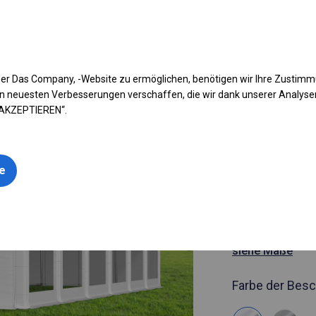
fen Sie Ihr Zelt
Anwendung
Arten von Planen
Kon
er Das Company, -Website zu ermöglichen, benötigen wir Ihre Zustim
n neuesten Verbesserungen verschaffen, die wir dank unserer Analys
 AKZEPTIEREN“.
Artikelnummer
6x12 m Ga
le
Catering-Z
6x12m
siehe Maße
Farbe der Besc