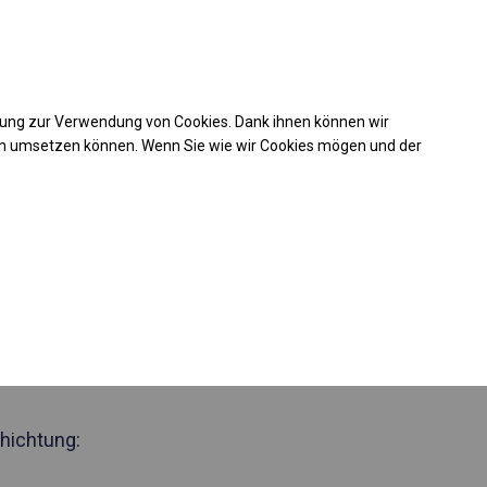
Kaufunterstützung
takt
+49 35 817 283 011
mung zur Verwendung von Cookies. Dank ihnen können wir
Laden Sie das PDF -Angebot herunter
en umsetzen können. Wenn Sie wie wir Cookies mögen und der
 591775
nzjähriges
elt
 Seite 2m
hichtung: