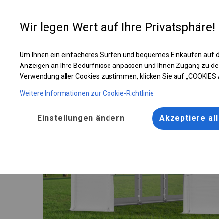
Entwer
Wir legen Wert auf Ihre Privatsphäre!
Um Ihnen ein einfacheres Surfen und bequemes Einkaufen auf d
Ganzjähriges Catering-Zelt | 6x12 m
Anzeigen an Ihre Bedürfnisse anpassen und Ihnen Zugang zu de
Verwendung aller Cookies zustimmen, klicken Sie auf „COOKIES
Weitere Informationen zur Cookie-Richtlinie
Einstellungen ändern
Akzeptiere al