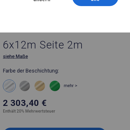
Artikelnummer 7798
6x12 m Verstärktes
Bankettzelt
6x12m Seite 2m
siehe Maße
Farbe der Beschichtung:
mehr >
2 303,40
€
Enthält 20% Mehrwertsteuer