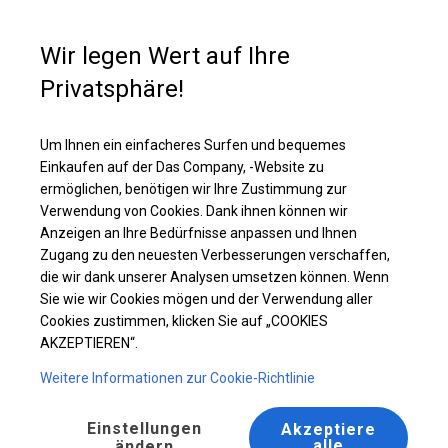
Kaufunterstützung
+49 35 817 283 011
Wir legen Wert auf Ihre
Privatsphäre!
Verstärktes Bankettzelt | 6x12 m
Laden Sie das PDF -Angebot herunter
Um Ihnen ein einfacheres Surfen und bequemes
Einkaufen auf der Das Company, -Website zu
ermöglichen, benötigen wir Ihre Zustimmung zur
Verwendung von Cookies. Dank ihnen können wir
Anzeigen an Ihre Bedürfnisse anpassen und Ihnen
Zugang zu den neuesten Verbesserungen verschaffen,
die wir dank unserer Analysen umsetzen können. Wenn
Sie wie wir Cookies mögen und der Verwendung aller
Cookies zustimmen, klicken Sie auf „COOKIES
AKZEPTIEREN“.
Weitere Informationen zur Cookie-Richtlinie
Einstellungen
Akzeptiere
alle
ändern