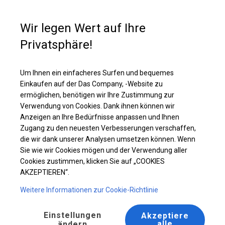
Kaufunterstützung
+49 35 817 283 011
Wir legen Wert auf Ihre
Privatsphäre!
Ganzjährig geöffnete Zelthalle | 6x12 m
Laden Sie das PDF -Angebot herunter
Um Ihnen ein einfacheres Surfen und bequemes
Einkaufen auf der Das Company, -Website zu
ermöglichen, benötigen wir Ihre Zustimmung zur
Verwendung von Cookies. Dank ihnen können wir
Anzeigen an Ihre Bedürfnisse anpassen und Ihnen
Zugang zu den neuesten Verbesserungen verschaffen,
die wir dank unserer Analysen umsetzen können. Wenn
Sie wie wir Cookies mögen und der Verwendung aller
Cookies zustimmen, klicken Sie auf „COOKIES
AKZEPTIEREN“.
Weitere Informationen zur Cookie-Richtlinie
Einstellungen
Akzeptiere
alle
ändern