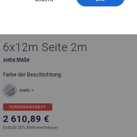
Artikelnummer 575176
6x12 m Ganzjährig
geöffnete Zelthalle
6x12m Seite 2m
siehe Maße
Farbe der Beschichtung:
mehr >
SONDERANGEBOT
2 610,89
€
Enthält 20% Mehrwertsteuer