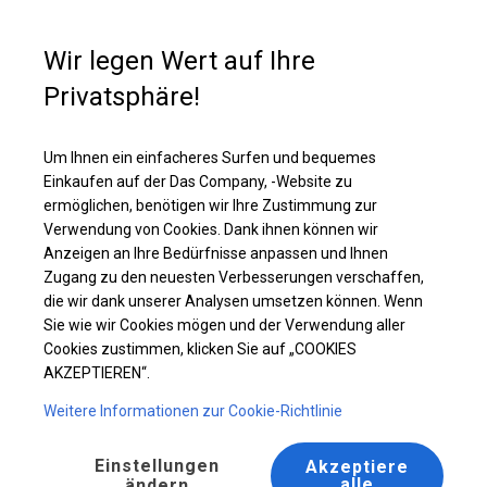
Kaufunterstützung
+49 35 817 283 011
Wir legen Wert auf Ihre
Privatsphäre!
Ganzjähriges Industriezelt | 6x12 m
Laden Sie das PDF -Angebot herunter
Um Ihnen ein einfacheres Surfen und bequemes
Einkaufen auf der Das Company, -Website zu
ermöglichen, benötigen wir Ihre Zustimmung zur
Verwendung von Cookies. Dank ihnen können wir
Anzeigen an Ihre Bedürfnisse anpassen und Ihnen
Zugang zu den neuesten Verbesserungen verschaffen,
die wir dank unserer Analysen umsetzen können. Wenn
Sie wie wir Cookies mögen und der Verwendung aller
Cookies zustimmen, klicken Sie auf „COOKIES
AKZEPTIEREN“.
Weitere Informationen zur Cookie-Richtlinie
Einstellungen
Akzeptiere
alle
ändern