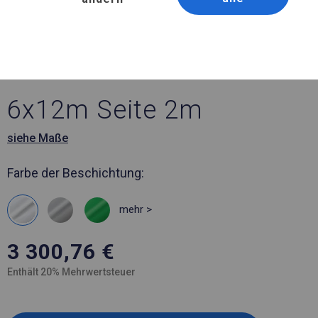
Artikelnummer 346604
6x12 m Ganzjähriges
Industriezelt
6x12m Seite 2m
siehe Maße
Farbe der Beschichtung:
mehr >
3 300,76
€
Enthält 20% Mehrwertsteuer