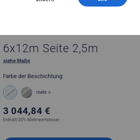
Artikelnummer 582458
6x12 m Ganzjährig
geöffnete Zelthalle
6x12m Seite 2,5m
siehe Maße
Farbe der Beschichtung:
mehr >
3 044,84
€
Enthält 20% Mehrwertsteuer