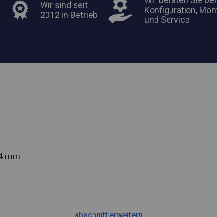
Wir beraten Sie bei
Wir sind seit
Konfiguration, Mon
2012 in Betrieb
und Service
54 mm
abschnitt erweitern