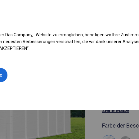
fen Sie Ihr Zelt
Anwendung
Arten von Planen
Kon
er Das Company, -Website zu ermöglichen, benötigen wir Ihre Zustim
n neuesten Verbesserungen verschaffen, die wir dank unserer Analys
 AKZEPTIEREN“.
Artikelnummer
6x12 m Gan
le
geöffnete 
6x12m
siehe Maße
Farbe der Besc