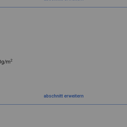
2
0g/m
abschnitt erweitern