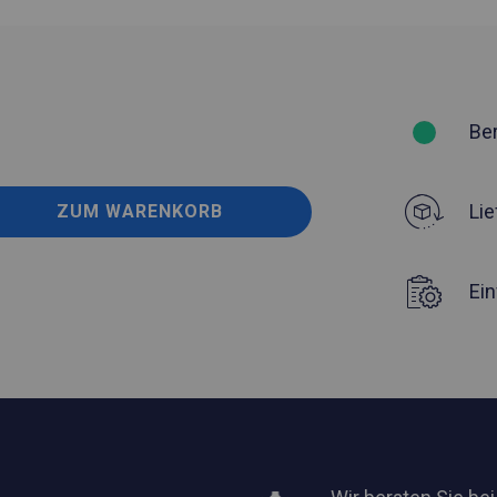
Be
Lie
ZUM WARENKORB
Ei