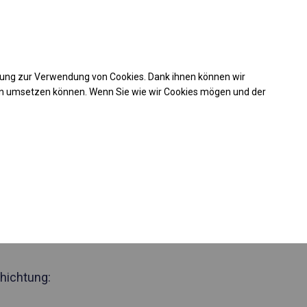
Kaufunterstützung
takt
+49 35 817 283 011
mung zur Verwendung von Cookies. Dank ihnen können wir
Laden Sie das PDF -Angebot herunter
en umsetzen können. Wenn Sie wie wir Cookies mögen und der
 791167
zjährig
Zelthalle
 Seite 2,5m
hichtung: