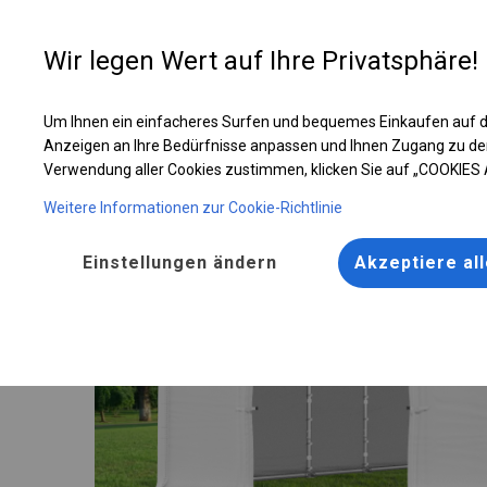
Entwer
Wir legen Wert auf Ihre Privatsphäre!
Um Ihnen ein einfacheres Surfen und bequemes Einkaufen auf d
Ganzjährig geöffnete Zelthalle | 6x12 m
Anzeigen an Ihre Bedürfnisse anpassen und Ihnen Zugang zu de
Verwendung aller Cookies zustimmen, klicken Sie auf „COOKIES
Weitere Informationen zur Cookie-Richtlinie
Einstellungen ändern
Akzeptiere al