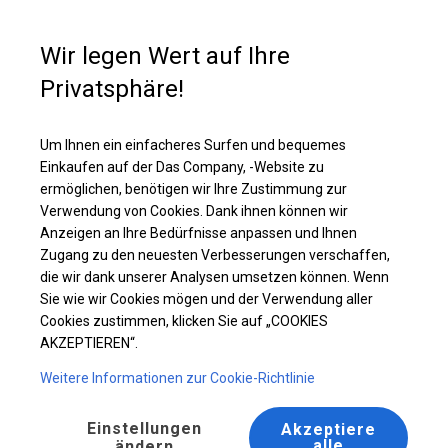
Kaufunterstützung
+49 35 817 283 011
Wir legen Wert auf Ihre
Privatsphäre!
Ganzjähriges Industriezelt | 6x12 m
Laden Sie das PDF -Angebot herunter
Um Ihnen ein einfacheres Surfen und bequemes
Einkaufen auf der Das Company, -Website zu
ermöglichen, benötigen wir Ihre Zustimmung zur
Verwendung von Cookies. Dank ihnen können wir
Anzeigen an Ihre Bedürfnisse anpassen und Ihnen
Zugang zu den neuesten Verbesserungen verschaffen,
die wir dank unserer Analysen umsetzen können. Wenn
Sie wie wir Cookies mögen und der Verwendung aller
Cookies zustimmen, klicken Sie auf „COOKIES
AKZEPTIEREN“.
Weitere Informationen zur Cookie-Richtlinie
Einstellungen
Akzeptiere
alle
ändern