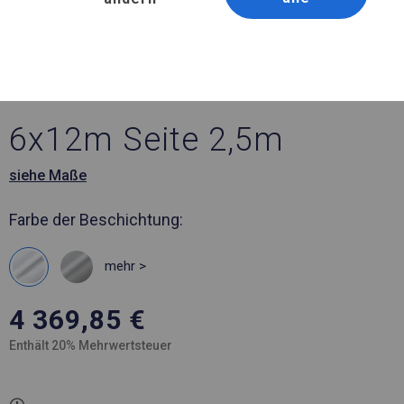
Artikelnummer 279250
6x12 m Ganzjähriges
Industriezelt
6x12m Seite 2,5m
siehe Maße
Farbe der Beschichtung:
mehr >
4 369,85
€
Enthält 20% Mehrwertsteuer