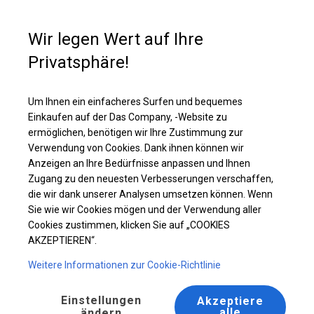
Kaufunterstützung
+49 35 817 283 011
Wir legen Wert auf Ihre
Privatsphäre!
Ganzjähriges Catering-Zelt | 6x12 m
Laden Sie das PDF -Angebot herunter
Um Ihnen ein einfacheres Surfen und bequemes
Einkaufen auf der Das Company, -Website zu
ermöglichen, benötigen wir Ihre Zustimmung zur
Verwendung von Cookies. Dank ihnen können wir
Anzeigen an Ihre Bedürfnisse anpassen und Ihnen
Zugang zu den neuesten Verbesserungen verschaffen,
die wir dank unserer Analysen umsetzen können. Wenn
Sie wie wir Cookies mögen und der Verwendung aller
Cookies zustimmen, klicken Sie auf „COOKIES
AKZEPTIEREN“.
Weitere Informationen zur Cookie-Richtlinie
Einstellungen
Akzeptiere
alle
ändern