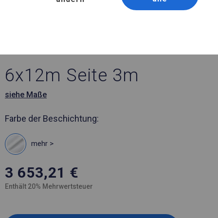
Artikelnummer 587715
6x12 m Ganzjähriges
Catering-Zelt
6x12m Seite 3m
siehe Maße
Farbe der Beschichtung:
mehr >
3 653,21
€
Enthält 20% Mehrwertsteuer