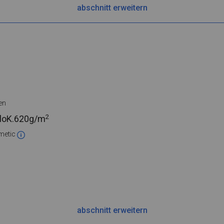
abschnitt erweitern
en
2
loK.
620g/m
metic
abschnitt erweitern