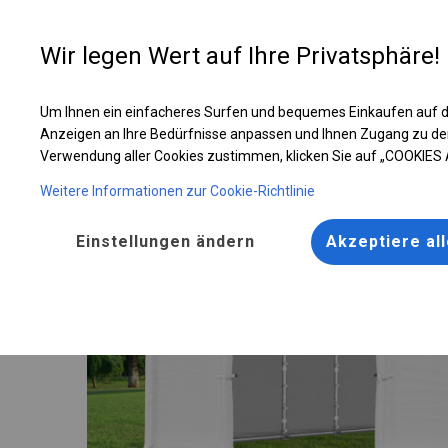
Entwer
Wir legen Wert auf Ihre Privatsphäre!
Um Ihnen ein einfacheres Surfen und bequemes Einkaufen auf d
Ganzjährig geöffnete Zelthalle | 6x12 m
Anzeigen an Ihre Bedürfnisse anpassen und Ihnen Zugang zu de
Verwendung aller Cookies zustimmen, klicken Sie auf „COOKIES
Weitere Informationen zur Cookie-Richtlinie
Einstellungen ändern
Akzeptiere al