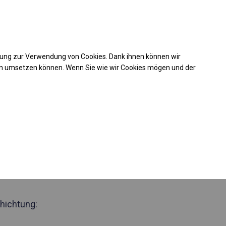
Kaufunterstützung
takt
+49 35 817 283 011
mung zur Verwendung von Cookies. Dank ihnen können wir
Laden Sie das PDF -Angebot herunter
en umsetzen können. Wenn Sie wie wir Cookies mögen und der
 583200
zjährig
Zelthalle
 Seite 3m
hichtung: