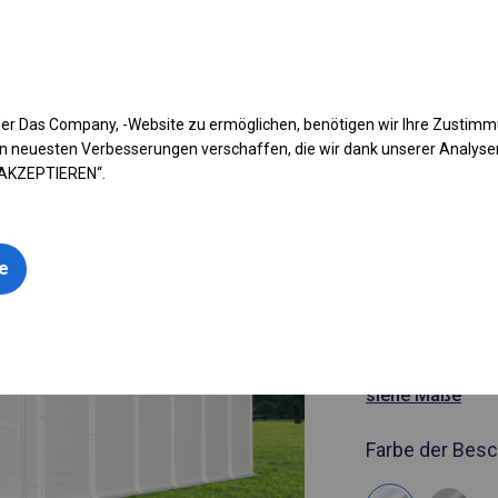
fen Sie Ihr Zelt
Anwendung
Arten von Planen
Kon
er Das Company, -Website zu ermöglichen, benötigen wir Ihre Zustim
n neuesten Verbesserungen verschaffen, die wir dank unserer Analys
 AKZEPTIEREN“.
Artikelnummer
6x12 m Gan
le
geöffnete 
6x12m
siehe Maße
Farbe der Besc