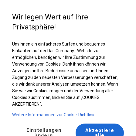
Kaufunterstützung
+49 35 817 283 011
Wir legen Wert auf Ihre
Privatsphäre!
Ganzjährig geöffnete Zelthalle | 6x12 m
Laden Sie das PDF -Angebot herunter
Um Ihnen ein einfacheres Surfen und bequemes
Einkaufen auf der Das Company, -Website zu
ermöglichen, benötigen wir Ihre Zustimmung zur
Verwendung von Cookies. Dank ihnen können wir
Anzeigen an Ihre Bedürfnisse anpassen und Ihnen
Zugang zu den neuesten Verbesserungen verschaffen,
die wir dank unserer Analysen umsetzen können. Wenn
Sie wie wir Cookies mögen und der Verwendung aller
Cookies zustimmen, klicken Sie auf „COOKIES
AKZEPTIEREN“.
Weitere Informationen zur Cookie-Richtlinie
Einstellungen
Akzeptiere
alle
ändern