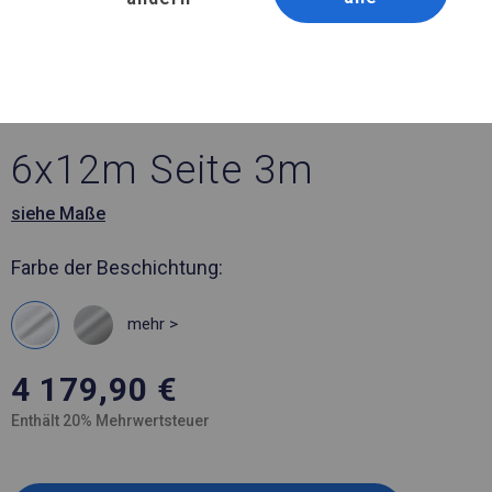
Artikelnummer 973158
6x12 m Ganzjährig
geöffnete Zelthalle
6x12m Seite 3m
siehe Maße
Farbe der Beschichtung:
mehr >
4 179,90
€
Enthält 20% Mehrwertsteuer