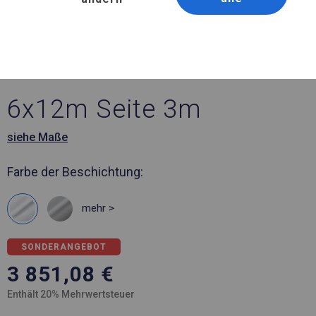
Artikelnummer 424178
6x12 m Ganzjährig
geöffnete Zelthalle
6x12m Seite 3m
siehe Maße
Farbe der Beschichtung:
mehr >
SONDERANGEBOT
3 851,08
€
Enthält 20% Mehrwertsteuer