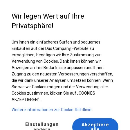
Kaufunterstützung
+49 35 817 283 011
Wir legen Wert auf Ihre
Privatsphäre!
Ganzjährig geöffnete Zelthalle | 6x12 m
Laden Sie das PDF -Angebot herunter
Um Ihnen ein einfacheres Surfen und bequemes
Einkaufen auf der Das Company, -Website zu
ermöglichen, benötigen wir Ihre Zustimmung zur
Verwendung von Cookies. Dank ihnen können wir
Anzeigen an Ihre Bedürfnisse anpassen und Ihnen
Zugang zu den neuesten Verbesserungen verschaffen,
die wir dank unserer Analysen umsetzen können. Wenn
Sie wie wir Cookies mögen und der Verwendung aller
Cookies zustimmen, klicken Sie auf „COOKIES
AKZEPTIEREN“.
Weitere Informationen zur Cookie-Richtlinie
Einstellungen
Akzeptiere
alle
ändern