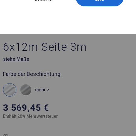
Artikelnummer 495911
6x12 m Ganzjährig
geöffnete Zelthalle
6x12m Seite 3m
siehe Maße
Farbe der Beschichtung:
mehr >
3 569,45
€
Enthält 20% Mehrwertsteuer