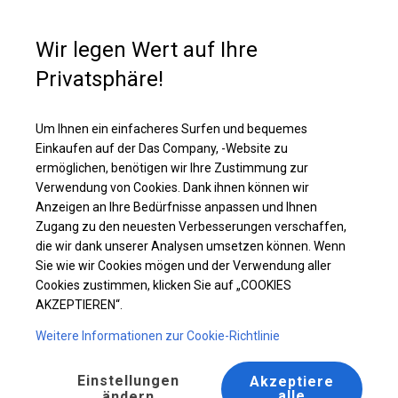
Kaufunterstützung
+49 35 817 283 011
Wir legen Wert auf Ihre
Privatsphäre!
Ganzjährig geöffnete Zelthalle | 6x12 m
Laden Sie das PDF -Angebot herunter
Um Ihnen ein einfacheres Surfen und bequemes
Einkaufen auf der Das Company, -Website zu
ermöglichen, benötigen wir Ihre Zustimmung zur
Verwendung von Cookies. Dank ihnen können wir
Anzeigen an Ihre Bedürfnisse anpassen und Ihnen
Zugang zu den neuesten Verbesserungen verschaffen,
die wir dank unserer Analysen umsetzen können. Wenn
Sie wie wir Cookies mögen und der Verwendung aller
Cookies zustimmen, klicken Sie auf „COOKIES
AKZEPTIEREN“.
Weitere Informationen zur Cookie-Richtlinie
Einstellungen
Akzeptiere
alle
ändern