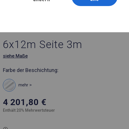
Artikelnummer 197477
6x12 m Ganzjährig
geöffneter Handelspavillon
6x12m Seite 3m
siehe Maße
Farbe der Beschichtung:
mehr >
4 201,80
€
Enthält 20% Mehrwertsteuer