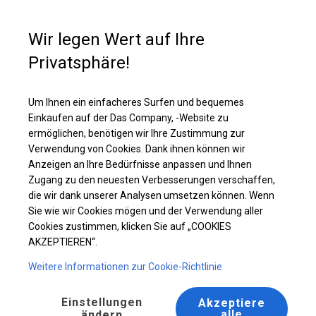
Kaufunterstützung
+49 35 817 283 011
Wir legen Wert auf Ihre
Privatsphäre!
Ganzjährig geöffneter Handelspavillon | 6x12 m
Laden Sie das PDF -Angebot herunter
Um Ihnen ein einfacheres Surfen und bequemes
Einkaufen auf der Das Company, -Website zu
ermöglichen, benötigen wir Ihre Zustimmung zur
Verwendung von Cookies. Dank ihnen können wir
Anzeigen an Ihre Bedürfnisse anpassen und Ihnen
Zugang zu den neuesten Verbesserungen verschaffen,
die wir dank unserer Analysen umsetzen können. Wenn
Sie wie wir Cookies mögen und der Verwendung aller
Cookies zustimmen, klicken Sie auf „COOKIES
AKZEPTIEREN“.
Weitere Informationen zur Cookie-Richtlinie
Einstellungen
Akzeptiere
alle
ändern